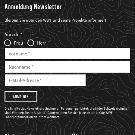
Anmeldung Newsletter
Bleiben Sie über den WWF und seine Projekte informiert.
Web2Case
Fieldset
anrede_name
Anrede
Infofelder
Frau
Herr
Vorname
Nachname
E-
Mailadresse
E-
Mail
Adresse
Ich
möchte,
dass
der
WWF
Die Inhalte des Newsletters sind nur an Personen gerichtet, die in der Schweiz wohnhaft
mich
sind. Wohnen Sie im Ausland? Dann wenden Sie sich bitte an die lokale WWF-
über
seine
Länderorganisation an Ihrem Wohnort.
Projekte
informiert.