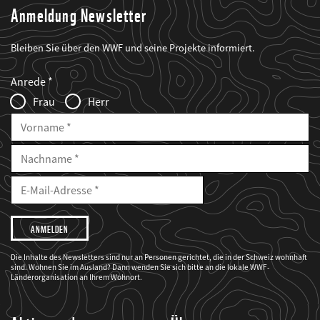
Anmeldung Newsletter
Bleiben Sie über den WWF und seine Projekte informiert.
Web2Case
Fieldset
anrede_name
Anrede
Infofelder
Frau
Herr
Vorname
Nachname
E-
Mailadresse
E-
Mail
Adresse
Ich
möchte,
dass
der
WWF
Die Inhalte des Newsletters sind nur an Personen gerichtet, die in der Schweiz wohnhaft
mich
sind. Wohnen Sie im Ausland? Dann wenden Sie sich bitte an die lokale WWF-
über
seine
Länderorganisation an Ihrem Wohnort.
Projekte
informiert.