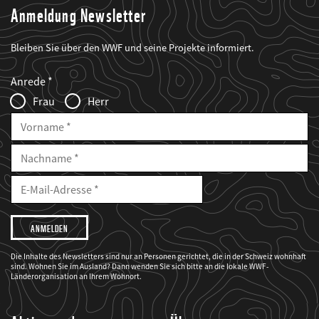
Anmeldung Newsletter
Bleiben Sie über den WWF und seine Projekte informiert.
Web2Case
Fieldset
anrede_name
Anrede
Infofelder
Frau
Herr
Vorname
Nachname
E-
Mailadresse
E-
Mail
Adresse
Ich
möchte,
dass
der
WWF
Die Inhalte des Newsletters sind nur an Personen gerichtet, die in der Schweiz wohnhaft
mich
sind. Wohnen Sie im Ausland? Dann wenden Sie sich bitte an die lokale WWF-
über
seine
Länderorganisation an Ihrem Wohnort.
Projekte
informiert.