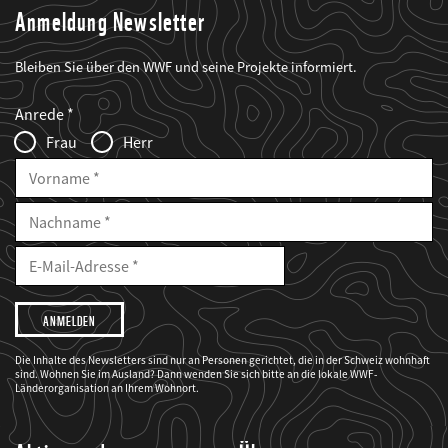
Anmeldung Newsletter
Bleiben Sie über den WWF und seine Projekte informiert.
Web2Case
Fieldset
anrede_name
Anrede
Infofelder
Frau
Herr
Vorname
Nachname
E-
Mailadresse
E-
Mail
Adresse
Ich
möchte,
dass
der
WWF
Die Inhalte des Newsletters sind nur an Personen gerichtet, die in der Schweiz wohnhaft
mich
sind. Wohnen Sie im Ausland? Dann wenden Sie sich bitte an die lokale WWF-
über
seine
Länderorganisation an Ihrem Wohnort.
Projekte
informiert.