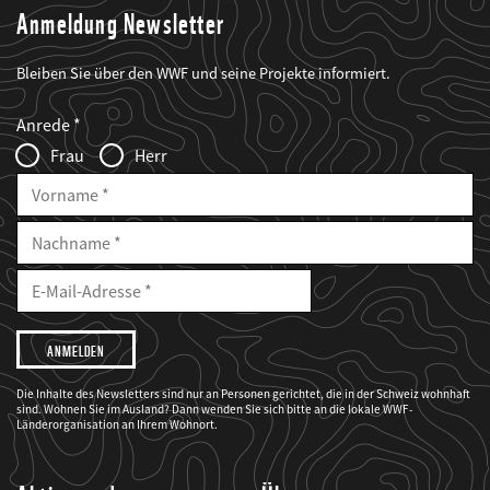
Anmeldung Newsletter
Bleiben Sie über den WWF und seine Projekte informiert.
Web2Case
Fieldset
anrede_name
Anrede
Infofelder
Frau
Herr
Vorname
Nachname
E-
Mailadresse
E-
Mail
Adresse
Ich
möchte,
dass
der
WWF
Die Inhalte des Newsletters sind nur an Personen gerichtet, die in der Schweiz wohnhaft
mich
sind. Wohnen Sie im Ausland? Dann wenden Sie sich bitte an die lokale WWF-
über
seine
Länderorganisation an Ihrem Wohnort.
Projekte
informiert.