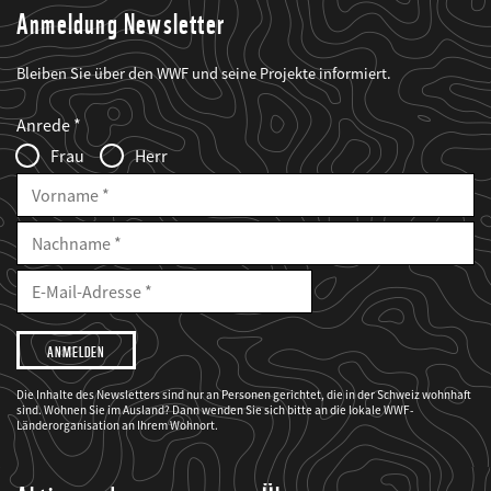
Anmeldung Newsletter
Bleiben Sie über den WWF und seine Projekte informiert.
Web2Case
Fieldset
anrede_name
Anrede
Infofelder
Frau
Herr
Vorname
Nachname
E-
Mailadresse
E-
Mail
Adresse
Ich
möchte,
dass
der
WWF
Die Inhalte des Newsletters sind nur an Personen gerichtet, die in der Schweiz wohnhaft
mich
sind. Wohnen Sie im Ausland? Dann wenden Sie sich bitte an die lokale WWF-
über
seine
Länderorganisation an Ihrem Wohnort.
Projekte
informiert.