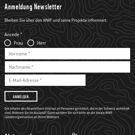
Anmeldung Newsletter
Bleiben Sie über den WWF und seine Projekte informiert.
Web2Case
Fieldset
anrede_name
Anrede
Infofelder
Frau
Herr
Vorname
Nachname
E-
Mailadresse
E-
Mail
Adresse
Ich
möchte,
dass
der
WWF
Die Inhalte des Newsletters sind nur an Personen gerichtet, die in der Schweiz wohnhaft
mich
sind. Wohnen Sie im Ausland? Dann wenden Sie sich bitte an die lokale WWF-
über
seine
Länderorganisation an Ihrem Wohnort.
Projekte
informiert.