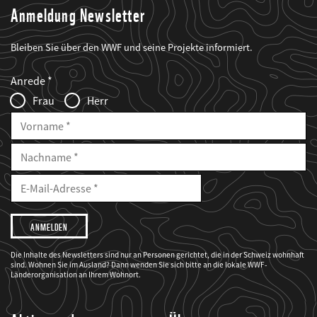
Anmeldung Newsletter
Bleiben Sie über den WWF und seine Projekte informiert.
Web2Case
Fieldset
anrede_name
Anrede
Infofelder
Frau
Herr
Vorname
Nachname
E-
Mailadresse
E-
Mail
Adresse
Ich
möchte,
dass
der
WWF
Die Inhalte des Newsletters sind nur an Personen gerichtet, die in der Schweiz wohnhaft
mich
sind. Wohnen Sie im Ausland? Dann wenden Sie sich bitte an die lokale WWF-
über
seine
Länderorganisation an Ihrem Wohnort.
Projekte
informiert.