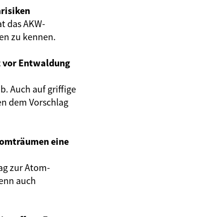
risiken
at das AKW-
gen zu kennen.
z vor Entwaldung
. Auch auf griffige
en dem Vorschlag
Atomträumen eine
ag zur Atom-
wenn auch