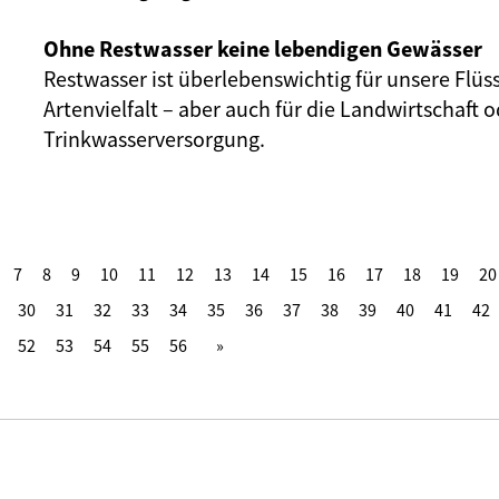
Ohne Restwasser keine lebendigen Gewässer
Restwasser ist überlebenswichtig für unsere Flüs
Artenvielfalt – aber auch für die Landwirtschaft o
Trinkwasserversorgung.
7
8
9
10
11
12
13
14
15
16
17
18
19
20
30
31
32
33
34
35
36
37
38
39
40
41
42
52
53
54
55
56