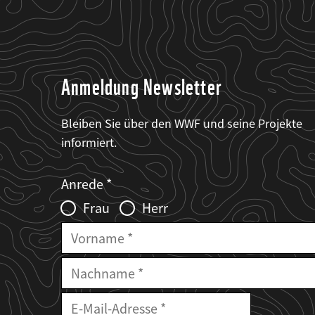
Anmeldung Newsletter
Bleiben Sie über den WWF und seine Projekte
informiert.
Web2Case
Fieldset
anrede_name
Anrede
Infofelder
Frau
Herr
Vorname
Nachname
E-
Mailadresse
E-