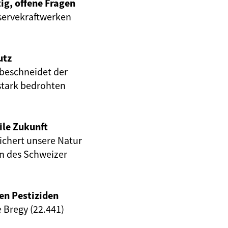
ig, offene Fragen
servekraftwerken
utz
beschneidet der
stark bedrohten
ile Zukunft
eichert unsere Natur
en des Schweizer
en Pestiziden
e Bregy (22.441)