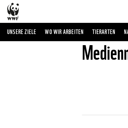
Direkt
zum
Inhalt
UNSERE ZIELE
WO WIR ARBEITEN
TIERARTEN
N
Medienm