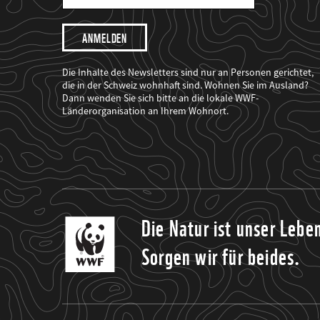
Mail
Adresse
Ich
möchte,
dass
der
WWF
Die Inhalte des Newsletters sind nur an Personen gerichtet,
mich
die in der Schweiz wohnhaft sind. Wohnen Sie im Ausland?
über
Dann wenden Sie sich bitte an die lokale WWF-
seine
Projekte
Länderorganisation an Ihrem Wohnort.
informiert.
Die Natur ist unser Lebe
Sorgen wir für beides.