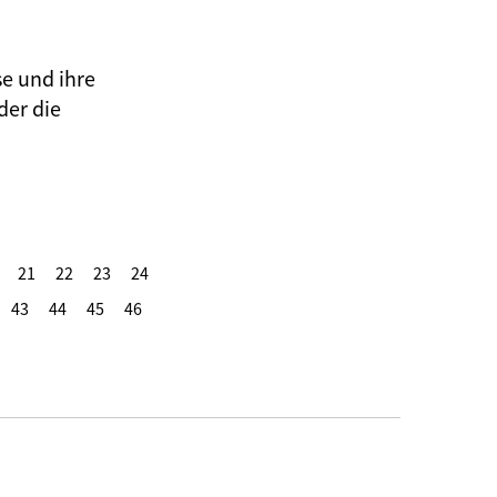
se und ihre
der die
21
22
23
24
43
44
45
46