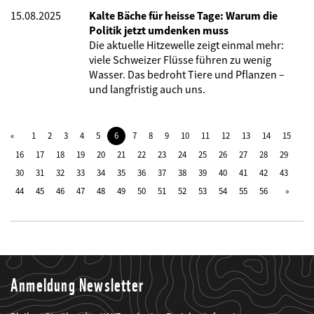
15.08.2025
Kalte Bäche für heisse Tage: Warum die
Politik jetzt umdenken muss
Die aktuelle Hitzewelle zeigt einmal mehr:
viele Schweizer Flüsse führen zu wenig
Wasser. Das bedroht Tiere und Pflanzen –
und langfristig auch uns.
1
2
3
4
5
6
7
8
9
10
11
12
13
14
15
16
17
18
19
20
21
22
23
24
25
26
27
28
29
30
31
32
33
34
35
36
37
38
39
40
41
42
43
44
45
46
47
48
49
50
51
52
53
54
55
56
Anmeldung Newsletter