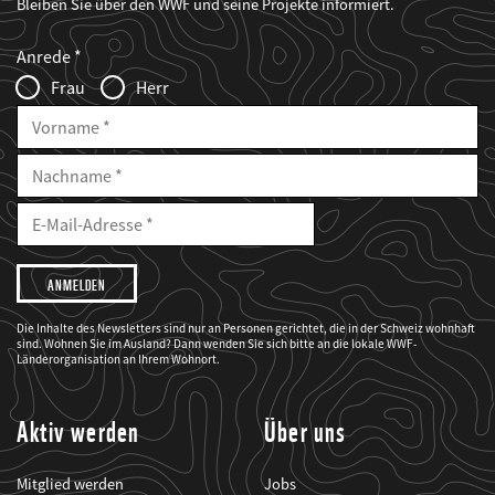
Bleiben Sie über den WWF und seine Projekte informiert.
Web2Case
Fieldset
anrede_name
Anrede
Infofelder
Frau
Herr
Vorname
Nachname
E-
Mailadresse
E-
Mail
Adresse
Ich
möchte,
dass
der
WWF
Die Inhalte des Newsletters sind nur an Personen gerichtet, die in der Schweiz wohnhaft
mich
sind. Wohnen Sie im Ausland? Dann wenden Sie sich bitte an die lokale WWF-
über
seine
Länderorganisation an Ihrem Wohnort.
Projekte
informiert.
Aktiv werden
Über uns
Mitglied werden
Jobs