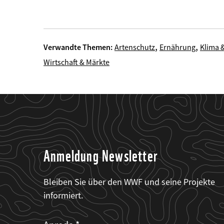
,
,
Verwandte Themen:
Artenschutz
Ernährung
Klima 
Wirtschaft & Märkte
Anmeldung Newsletter
Bleiben Sie über den WWF und seine Projekte
informiert.
Web2Case
Fieldset
anrede_name