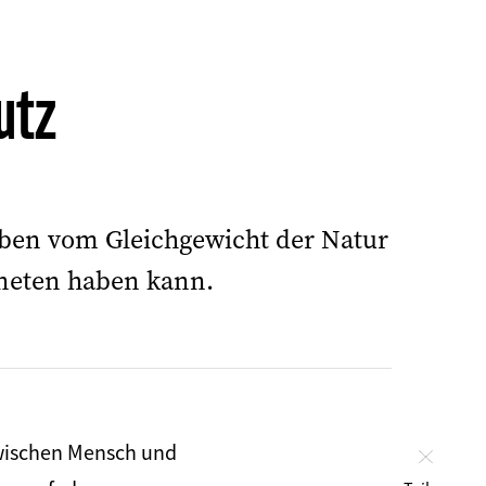
utz
eben vom Gleichgewicht der Natur
aneten haben kann.
zwischen Mensch und
Schlie