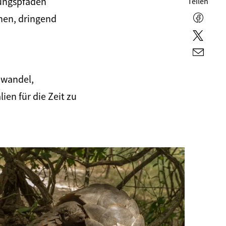
lungspfaden
Teilen
nen, dringend
Faceb
Twitte
E-
Mail
awandel,
en für die Zeit zu