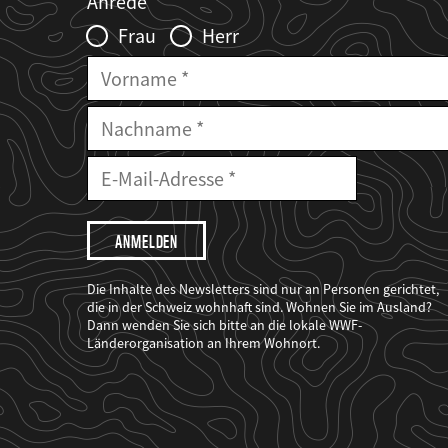
Anrede
Infofelder
Frau
Herr
Vorname
Nachname
E-
Mailadresse
E-
Mail
Adresse
Ich
möchte,
dass
der
WWF
Die Inhalte des Newsletters sind nur an Personen gerichtet,
mich
die in der Schweiz wohnhaft sind. Wohnen Sie im Ausland?
über
Dann wenden Sie sich bitte an die lokale WWF-
seine
Projekte
Länderorganisation an Ihrem Wohnort.
informiert.