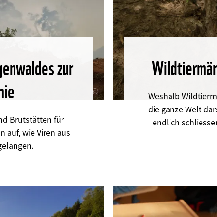
genwaldes zur
Wildtiermär
mie
©
Weshalb Wildtiermä
die ganze Welt dar
nd Brutstätten für
endlich schliesse
n auf, wie Viren aus
gelangen.