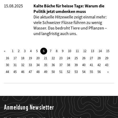
15.08.2025
Kalte Bäche für heisse Tage: Warum die
Politik jetzt umdenken muss
Die aktuelle Hitzewelle zeigt einmal mehr:
viele Schweizer Flüsse führen zu wenig
Wasser. Das bedroht Tiere und Pflanzen –
und langfristig auch uns.
1
2
3
4
5
6
7
8
9
10
11
12
13
14
15
16
17
18
19
20
21
22
23
24
25
26
27
28
29
30
31
32
33
34
35
36
37
38
39
40
41
42
43
44
45
46
47
48
49
50
51
52
53
54
55
56
Anmeldung Newsletter