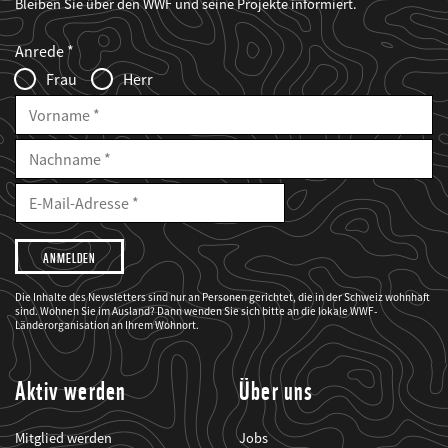
Bleiben Sie über den WWF und seine Projekte informiert.
Web2Case
Fieldset
anrede_name
Anrede
Infofelder
Frau
Herr
Vorname
Nachname
E-
Mailadresse
E-
Mail
Adresse
Ich
möchte,
dass
der
WWF
Die Inhalte des Newsletters sind nur an Personen gerichtet, die in der Schweiz wohnhaft
mich
sind. Wohnen Sie im Ausland? Dann wenden Sie sich bitte an die lokale WWF-
über
seine
Länderorganisation an Ihrem Wohnort.
Projekte
informiert.
Aktiv werden
Über uns
Mitglied werden
Jobs