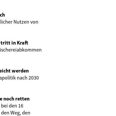
ach
tlicher Nutzen von
ritt in Kraft
s Fischereiabkommen
reicht werden
apolitik nach 2030
e noch retten
 bei den 16
t den Weg, den