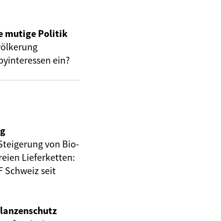
e mutige Politik
völkerung
byinteressen ein?
ng
Steigerung von Bio-
eien Lieferketten:
 Schweiz seit
flanzenschutz