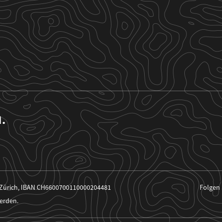
n.
 Zürich, IBAN CH6600700110000204481
Folgen 
erden.