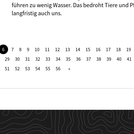
führen zu wenig Wasser. Das bedroht Tiere und P
langfristig auch uns.
6
7
8
9
10
11
12
13
14
15
16
17
18
19
29
30
31
32
33
34
35
36
37
38
39
40
41
51
52
53
54
55
56