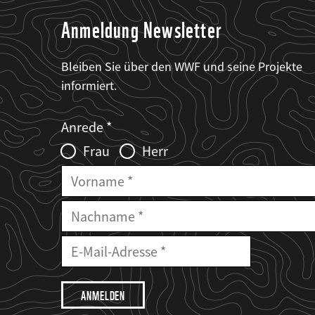
Anmeldung Newsletter
Bleiben Sie über den WWF und seine Projekte
informiert.
Web2Case
Fieldset
anrede_name
Anrede
Infofelder
Frau
Herr
Vorname
Nachname
E-
Mailadresse
E-
Mail
Adresse
Ich
möchte,
dass