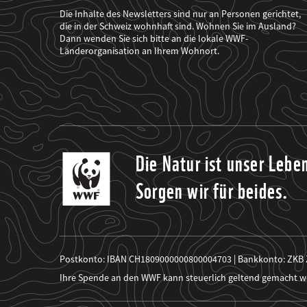
der
WWF
Die Inhalte des Newsletters sind nur an Personen gerichtet,
mich
die in der Schweiz wohnhaft sind. Wohnen Sie im Ausland?
über
Dann wenden Sie sich bitte an die lokale WWF-
seine
Projekte
Länderorganisation an Ihrem Wohnort.
informiert.
Die Natur ist unser Lebe
Sorgen wir für beides.
Postkonto: IBAN CH1809000000800004703 | Bankkonto: ZKB
Ihre Spende an den WWF kann steuerlich geltend gemacht w