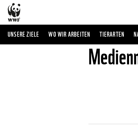
Direkt
zum
Inhalt
UNSERE ZIELE
WO WIR ARBEITEN
TIERARTEN
N
Medienm