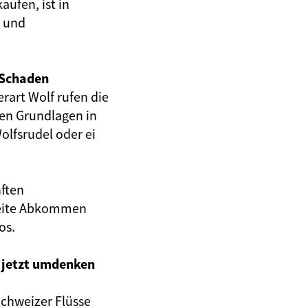
aufen, ist in
t und
 Schaden
rart Wolf rufen die
hen Grundlagen in
olfsrudel oder ei
nften
tweite Abkommen
os.
k jetzt umdenken
Schweizer Flüsse