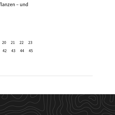
flanzen – und
20
21
22
23
42
43
44
45