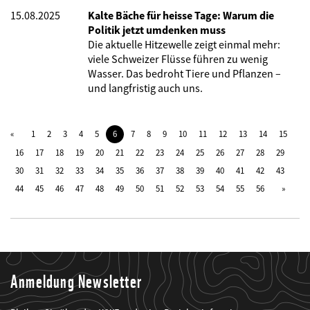
15.08.2025
Kalte Bäche für heisse Tage: Warum die
Politik jetzt umdenken muss
Die aktuelle Hitzewelle zeigt einmal mehr:
viele Schweizer Flüsse führen zu wenig
Wasser. Das bedroht Tiere und Pflanzen –
und langfristig auch uns.
1
2
3
4
5
6
7
8
9
10
11
12
13
14
15
16
17
18
19
20
21
22
23
24
25
26
27
28
29
30
31
32
33
34
35
36
37
38
39
40
41
42
43
44
45
46
47
48
49
50
51
52
53
54
55
56
Anmeldung Newsletter