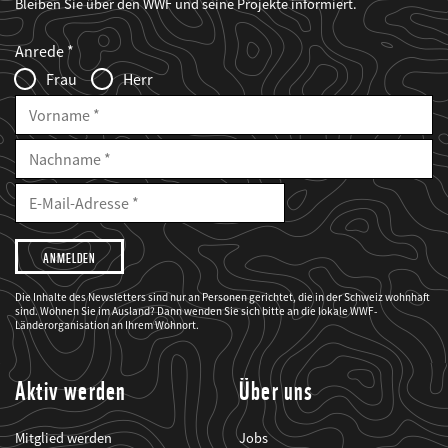
Bleiben Sie über den WWF und seine Projekte informiert.
Web2Case
Fieldset
anrede_name
Anrede
Infofelder
Frau
Herr
Vorname
Nachname
E-
Mailadresse
E-
Mail
Adresse
Ich
möchte,
dass
der
WWF
Die Inhalte des Newsletters sind nur an Personen gerichtet, die in der Schweiz wohnhaft
mich
sind. Wohnen Sie im Ausland? Dann wenden Sie sich bitte an die lokale WWF-
über
seine
Länderorganisation an Ihrem Wohnort.
Projekte
informiert.
Aktiv werden
Über uns
Mitglied werden
Jobs