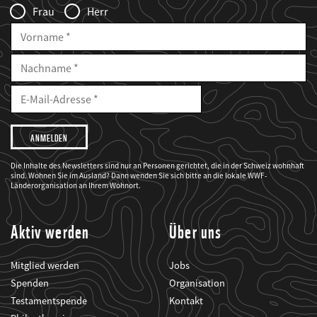
Frau
Herr
Vorname
Nachname
E-
Mailadresse
E-
Mail
Adresse
Ich
möchte,
dass
der
WWF
Die Inhalte des Newsletters sind nur an Personen gerichtet, die in der Schweiz wohnhaft
mich
sind. Wohnen Sie im Ausland? Dann wenden Sie sich bitte an die lokale WWF-
über
seine
Länderorganisation an Ihrem Wohnort.
Projekte
informiert.
Aktiv werden
Über uns
Mitglied werden
Jobs
Spenden
Organisation
Testamentspende
Kontakt