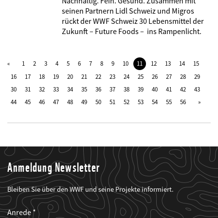
Nachhaltig. Fein. Gesund. Zusammen mit
seinen Partnern Lidl Schweiz und Migros
rückt der WWF Schweiz 30 Lebensmittel der
Zukunft – Future Foods – ins Rampenlicht.
1
2
3
4
5
6
7
8
9
10
11
12
13
14
15
16
17
18
19
20
21
22
23
24
25
26
27
28
29
30
31
32
33
34
35
36
37
38
39
40
41
42
43
44
45
46
47
48
49
50
51
52
53
54
55
56
Anmeldung Newsletter
Bleiben Sie über den WWF und seine Projekte informiert.
Web2Case
Fieldset
anrede_name
Anrede
Infofelder