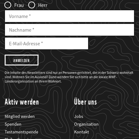
Frau
Herr
Vorname
Nachname
E-
Mailadresse
E-
Mail
Adresse
Ich
möchte,
dass
der
WWF
Die Inhalte des Newsletters sind nur an Personen gerichtet, die in der Schweiz wohnhaft
mich
sind. Wohnen Sie im Ausland? Dann wenden Sie sich bitte an die lokale WWF-
über
seine
Länderorganisation an Ihrem Wohnort.
Projekte
informiert.
Aktiv werden
Über uns
Mitglied werden
Jobs
Spenden
Organisation
Testamentspende
Kontakt