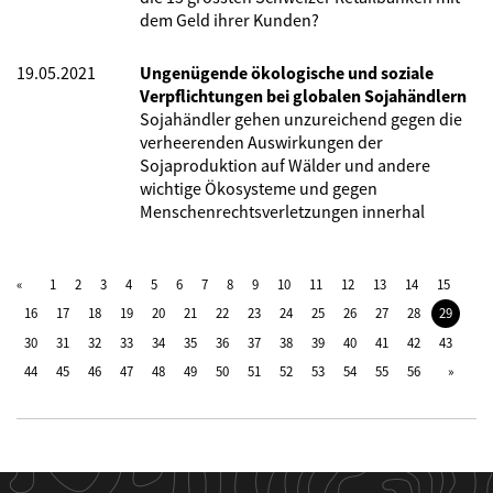
dem Geld ihrer Kunden?
19.05.2021
Ungenügende ökologische und soziale
Verpflichtungen bei globalen Sojahändlern
Sojahändler gehen unzureichend gegen die
verheerenden Auswirkungen der
Sojaproduktion auf Wälder und andere
wichtige Ökosysteme und gegen
Menschenrechtsverletzungen innerhal
1
2
3
4
5
6
7
8
9
10
11
12
13
14
15
16
17
18
19
20
21
22
23
24
25
26
27
28
29
30
31
32
33
34
35
36
37
38
39
40
41
42
43
44
45
46
47
48
49
50
51
52
53
54
55
56