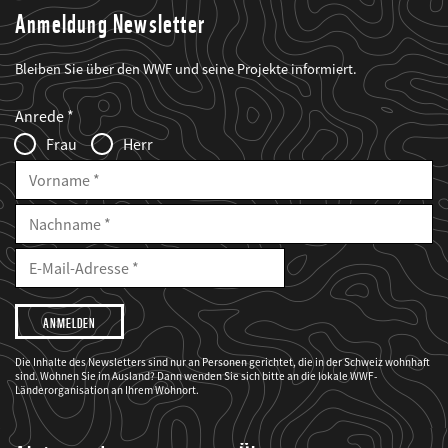
Anmeldung Newsletter
Bleiben Sie über den WWF und seine Projekte informiert.
Web2Case
Fieldset
anrede_name
Anrede
Infofelder
Frau
Herr
Vorname
Nachname
E-
Mailadresse
E-
Mail
Adresse
Ich
möchte,
dass
der
WWF
Die Inhalte des Newsletters sind nur an Personen gerichtet, die in der Schweiz wohnhaft
mich
sind. Wohnen Sie im Ausland? Dann wenden Sie sich bitte an die lokale WWF-
über
seine
Länderorganisation an Ihrem Wohnort.
Projekte
informiert.