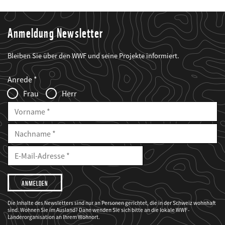
Anmeldung Newsletter
Bleiben Sie über den WWF und seine Projekte informiert.
Web2Case
Fieldset
anrede_name
Anrede
Infofelder
Frau
Herr
Vorname
Nachname
E-
Mailadresse
E-
Mail
Adresse
Ich
möchte,
dass
der
WWF
Die Inhalte des Newsletters sind nur an Personen gerichtet, die in der Schweiz wohnhaft
mich
sind. Wohnen Sie im Ausland? Dann wenden Sie sich bitte an die lokale WWF-
über
seine
Länderorganisation an Ihrem Wohnort.
Projekte