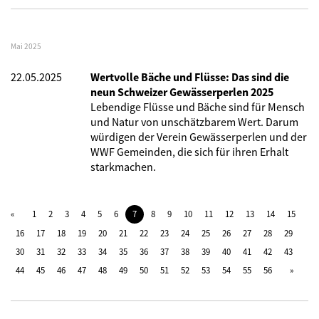
Mai 2025
22.05.2025
Wertvolle Bäche und Flüsse: Das sind die
neun Schweizer Gewässerperlen 2025
Lebendige Flüsse und Bäche sind für Mensch
und Natur von unschätzbarem Wert. Darum
würdigen der Verein Gewässerperlen und der
WWF Gemeinden, die sich für ihren Erhalt
starkmachen.
1
2
3
4
5
6
7
8
9
10
11
12
13
14
15
16
17
18
19
20
21
22
23
24
25
26
27
28
29
30
31
32
33
34
35
36
37
38
39
40
41
42
43
44
45
46
47
48
49
50
51
52
53
54
55
56