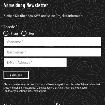
Anmeldung Newsletter
Bleiben Sie über den WWF und seine Projekte informiert.
Web2Case
Fieldset
anrede_name
Anrede
Infofelder
Frau
Herr
Vorname
Nachname
E-
Mailadresse
E-
Mail
Adresse
Ich
möchte,
dass
der
WWF
Die Inhalte des Newsletters sind nur an Personen gerichtet, die in der Schweiz wohnhaft
mich
sind. Wohnen Sie im Ausland? Dann wenden Sie sich bitte an die lokale WWF-
über
seine
Länderorganisation an Ihrem Wohnort.
Projekte
informiert.