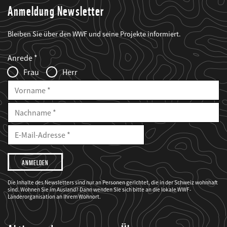
Anmeldung Newsletter
Bleiben Sie über den WWF und seine Projekte informiert.
Web2Case
Fieldset
anrede_name
Anrede
Infofelder
Frau
Herr
Vorname
Nachname
E-
Mailadresse
E-
Mail
Adresse
Ich
möchte,
dass
der
WWF
Die Inhalte des Newsletters sind nur an Personen gerichtet, die in der Schweiz wohnhaft
mich
sind. Wohnen Sie im Ausland? Dann wenden Sie sich bitte an die lokale WWF-
über
seine
Länderorganisation an Ihrem Wohnort.
Projekte
informiert.