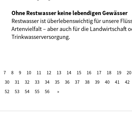
Ohne Restwasser keine lebendigen Gewässer
Restwasser ist überlebenswichtig für unsere Flüs
Artenvielfalt – aber auch für die Landwirtschaft o
Trinkwasserversorgung.
7
8
9
10
11
12
13
14
15
16
17
18
19
20
30
31
32
33
34
35
36
37
38
39
40
41
42
52
53
54
55
56