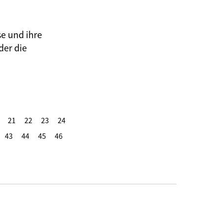
se und ihre
der die
21
22
23
24
43
44
45
46