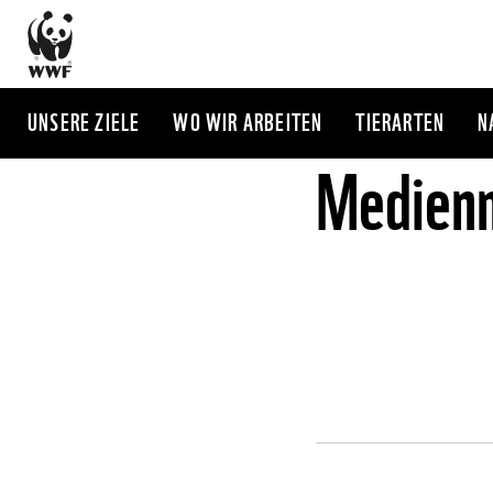
Direkt
zum
Inhalt
UNSERE ZIELE
WO WIR ARBEITEN
TIERARTEN
N
Medienm