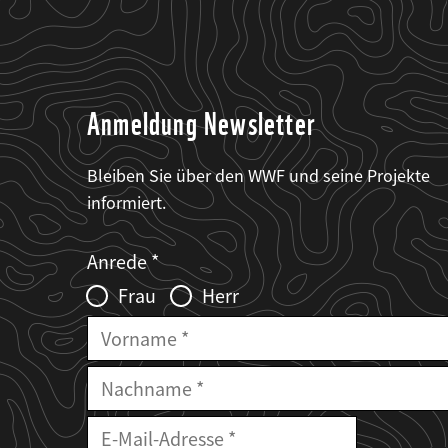
Anmeldung Newsletter
Bleiben Sie über den WWF und seine Projekte
informiert.
Web2Case
Fieldset
anrede_name
Anrede
Infofelder
Frau
Herr
Vorname
Nachname
E-
Mailadresse
E-