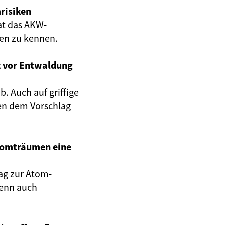
risiken
at das AKW-
gen zu kennen.
z vor Entwaldung
. Auch auf griffige
en dem Vorschlag
Atomträumen eine
ag zur Atom-
wenn auch