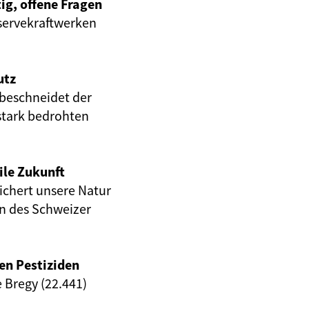
ig, offene Fragen
servekraftwerken
utz
beschneidet der
stark bedrohten
ile Zukunft
eichert unsere Natur
en des Schweizer
en Pestiziden
e Bregy (22.441)