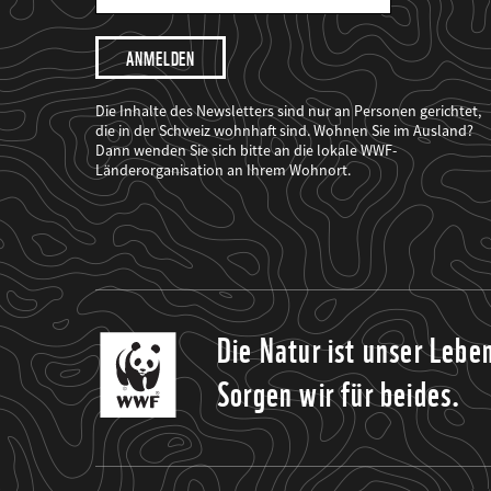
Mail
Adresse
Ich
möchte,
dass
der
WWF
Die Inhalte des Newsletters sind nur an Personen gerichtet,
mich
die in der Schweiz wohnhaft sind. Wohnen Sie im Ausland?
über
Dann wenden Sie sich bitte an die lokale WWF-
seine
Projekte
Länderorganisation an Ihrem Wohnort.
informiert.
Die Natur ist unser Lebe
Sorgen wir für beides.